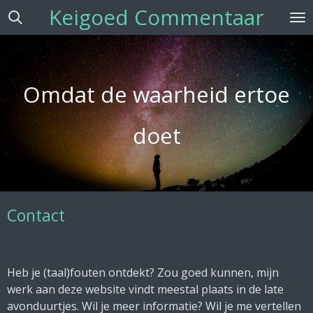
Keigoed Commentaar
Ga
direct
naar
de
hoofdinhoud
Omdat de waarheid ertoe
doet
Contact
Heb je (taal)fouten ontdekt? Zou goed kunnen, mijn
werk aan deze website vindt meestal plaats in de late
avonduurtjes. Wil je meer informatie? Wil je me vertellen